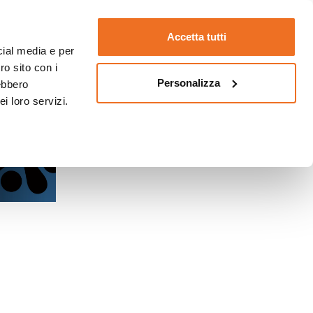
Accetta tutti
cial media e per
ro sito con i
Personalizza
rebbero
i loro servizi.