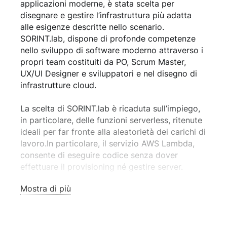
applicazioni moderne, è stata scelta per
disegnare e gestire l’infrastruttura più adatta
alle esigenze descritte nello scenario.
SORINT.lab, dispone di profonde competenze
nello sviluppo di software moderno attraverso i
propri team costituiti da PO, Scrum Master,
UX/UI Designer e sviluppatori e nel disegno di
infrastrutture cloud.
La scelta di SORINT.lab è ricaduta sull’impiego,
in particolare, delle funzioni serverless, ritenute
ideali per far fronte alla aleatorietà dei carichi di
lavoro.In particolare, il servizio AWS Lambda,
consente di eseguire codice senza dover
effettuare il provisioning né gestire server.
Mostra di più
I prezzi di Lambda sono calcolati in base al
tempo effettivo di calcolo ottimizzando così
l’aspetto dei costi.Lo sviluppo di applicazioni
cloud native, che impiegano microservizi e