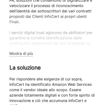
PA, soluzioni che consentono di digitalizzare e
velocizzare il processo di riconoscimento
dell’identità dei sottoscrittori dei vari contratti
proposti dai Clienti InfoCert ai propri utenti
Finali.
I servizi digital trust agiscono da abilitatori per
garantire la corretta identificazione delle
controparti, l’autenticità dei dati scambiati, la
conservazione a norma oltre che la totale
Mostra di più
riservatezza delle transazioni.
La natura dei servizi di Digital Trust di InfoCert
La soluzione
è tale da fondersi con i servizi digitali dei propri
Clienti contribuendo significativamente alla user
Per rispondere alle esigenze di cui sopra,
experience dei Clienti Finali, la loro affidabilità è
InfoCert ha identificato Amazon Web Services
pertanto da ritenersi critica.
come il vendor ideale allo scopo. Essere
aziende totalmente digitali e con forte spirito di
Per tutto questo i servizi offerti hanno volumi
innovazione e ciò che accumuna InfoCert e
molto elevati ma allo stesso tempo le richieste