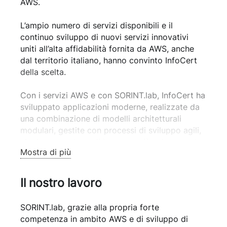
AWS.
gestite sono molto variabili e distribuite in
modo non uniforme durante le 24 ore.
L’ampio numero di servizi disponibili e il
continuo sviluppo di nuovi servizi innovativi
Le aspettative dei Clienti Finali rispetto alla
uniti all’alta affidabilità fornita da AWS, anche
disponibilità e al perfetto funzionamento dei
dal territorio italiano, hanno convinto InfoCert
servizi digitali sono molto elevate è pertanto
della scelta.
importante ricercare soluzioni flessibili e
affidabili.
Con i servizi AWS e con SORINT.lab, InfoCert ha
sviluppato applicazioni moderne, realizzate da
una combinazione di modelli architetturali
modulari, gestite con processi di sviluppo agili,
che le consentono di innovare più velocemente
Mostra di più
pur riducendo i rischi, il time-to-market e il
costo totale.
Il nostro lavoro
SORINT.lab, grazie alla propria forte
competenza in ambito AWS e di sviluppo di