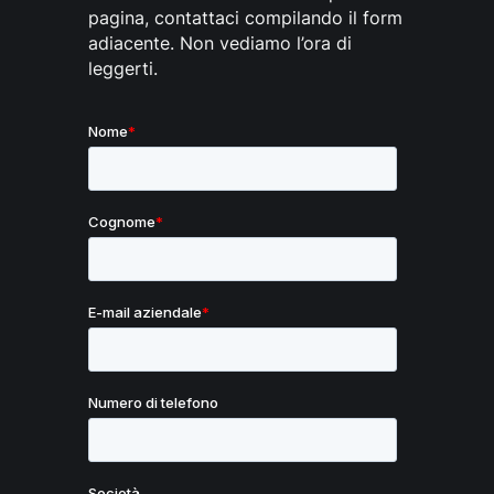
l’applicazione nel tempo.
pagina, contattaci compilando il form
adiacente. Non vediamo l’ora di
Il servizio è erogato eseguendo le attività nel
leggerti.
rispetto degli SLA e Kpi previsti. La gestione
Incident è erogata seguendo la metodologia
SRE così come la gestione delle Change che
comprendono bug fix, Enhancement/Minor
Change. Le tempistiche delle Major Change
sono concordate puntualmente.