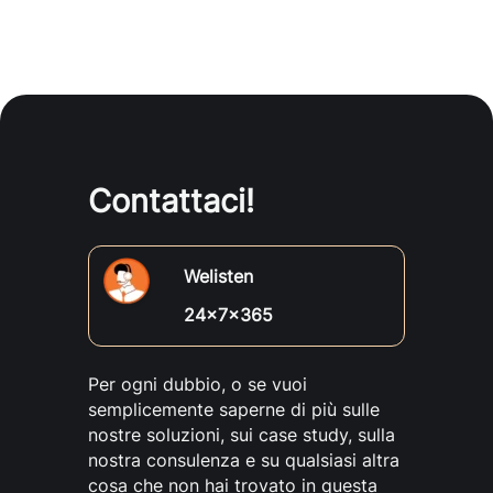
container, capaci di poter essere eseguite
indipendentemente in ambienti on premise o
cloud unite a infrastrutture cloud Aws
automaticamente scalabili è altamente elastiche,
permettono di adattarsi a carichi di lavoro
variabili tipici delle esigenze di business dei
Clienti InfoCert.
Contattaci!
IT outsourcing, le esigenze di disponibilità H24
dei servizi da parte dei Clienti Finali hanno
richiesto le competenze del NGMS (Next
Welisten
Generation Managed Service) di SORINT.lab per
24x7x365
garantire la continuità operativa.
IT Managed Services, Il NGMS eroga un servizio
Per ogni dubbio, o se vuoi
H24, con competenze multidisciplinari in ambito
semplicemente saperne di più sulle
DevOps e SRE coordinate, nell’esecuzione delle
nostre soluzioni, sui case study, sulla
attività dal Customer Reliability Engineer per
nostra consulenza e su qualsiasi altra
mantenere efficienti l’infrastruttura e
cosa che non hai trovato in questa