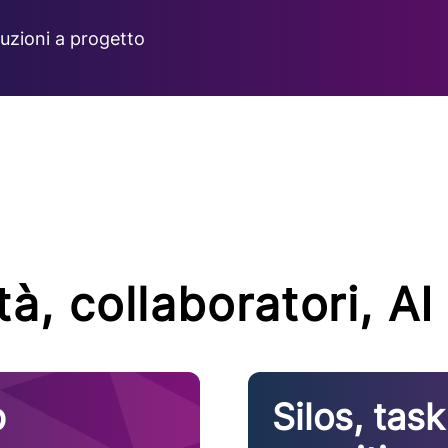
luzioni a progetto
à, collaboratori, AI
p
Silos, task