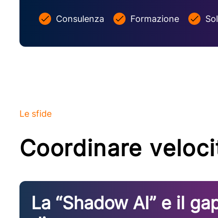
Consulenza
Formazione
So
Le sfide
Coordinare velocit
La “Shadow AI” e il ga