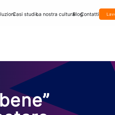
luzioni
Casi studio
La nostra cultura
Blog
Contatti
Lav
 bene”