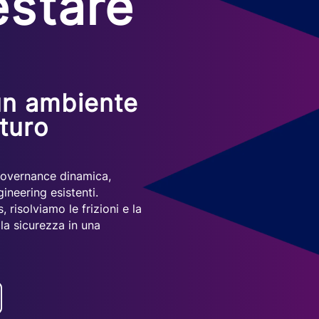
estare
un ambiente
uturo
 governance dinamica,
ineering esistenti.
 risolviamo le frizioni e la
a sicurezza in una