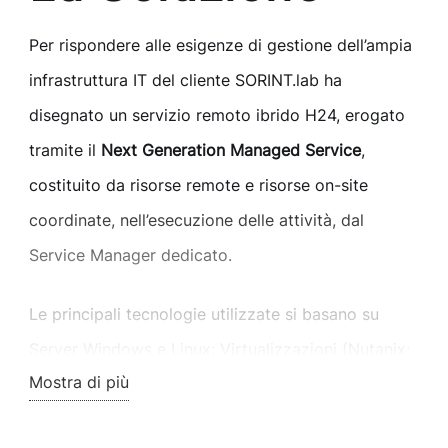
Per rispondere alle esigenze di gestione dell’ampia
infrastruttura IT del cliente SORINT.lab ha
disegnato un servizio remoto ibrido H24, erogato
tramite il
Next Generation Managed Service
,
costituito da risorse remote e risorse on-site
coordinate, nell’esecuzione delle attività, dal
Service Manager dedicato.
Le principali tecnologie utilizzate si basano su
Server Windows e Linux; Virtualizzazioni (Nutanix;
Mostra di più
Vmware; Simplivity); Database (MS SQL Server,
MySql, Oracle); Storage (Netapp); Backup