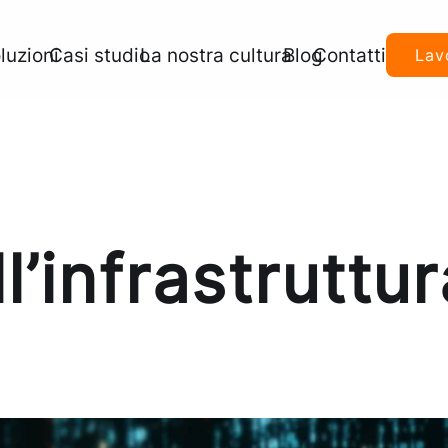
luzioni
Casi studio
La nostra cultura
Blog
Contatti
Lav
l’infrastruttur