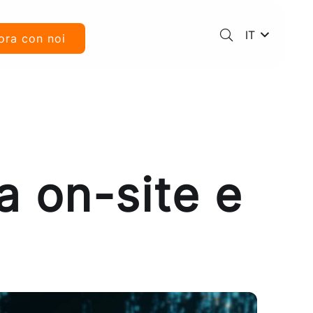
IT
ora con noi
a on-site e