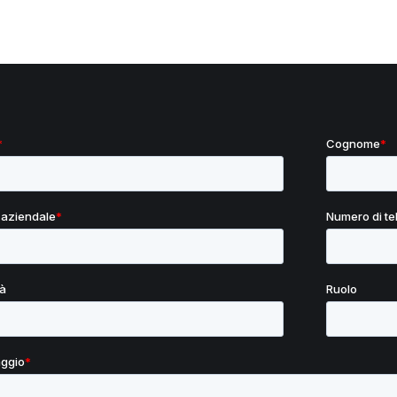
(Commvault); svariati software Middleware e
software (RabbitMq, Redis, Grafana, Terraform)
ambienti cloud (Google Cloud Platform-KE e MS
Azure).
Splunk, Dynatrace, CheckMK e Prometheus sono
alcune delle altre tecnologie utilizzate per il
monitoraggio infrastrutturale e applicativo.