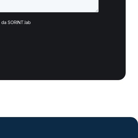
erogato dal Next generation Managed Service,
tramite il quale tecnologie, performance e capacity
da un lato, procedure e processi dall’altro,
vengono periodicamente riviste e sottoposte
all’attenzione del Cliente per concordare le
evoluzioni da adottare, le relative tempistiche e le
modalità.