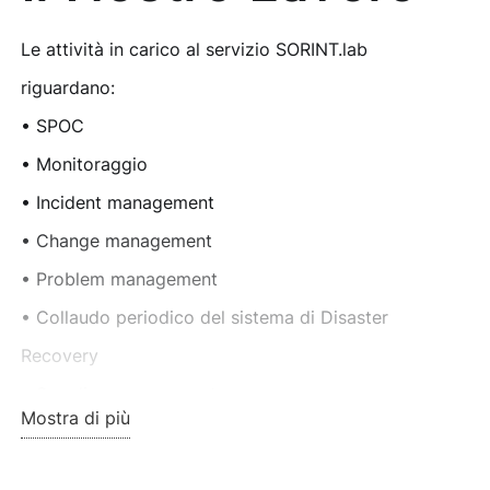
Le attività in carico al servizio SORINT.lab
riguardano:
• SPOC
• Monitoraggio
• Incident management
• Change management
• Problem management
• Collaudo periodico del sistema di Disaster
Recovery
• Supplier management
Mostra di più
• Gestione rilasci applicativi
• Gestione alert applicativi