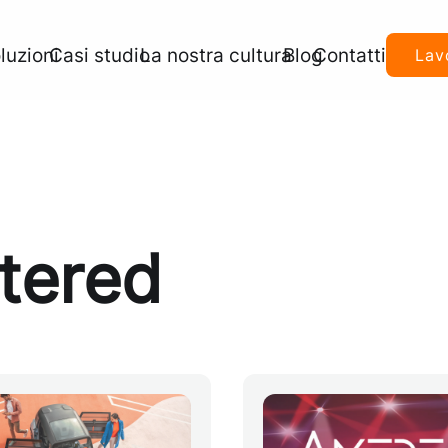
luzioni
Casi studio
La nostra cultura
Blog
Contatti
Lav
tered