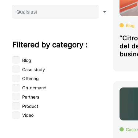
Blog
“Citr
Filtered by category :
del d
busin
Blog
Case study
Offering
On-demand
Partners
Product
Video
Case 