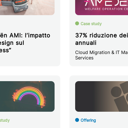
Case study
oën AMI: l’impatto
37% riduzione dei
esign sul
annuali
ess”
Cloud Migration & IT M
Services
study
Offering